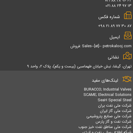
۰۲۱ ۸۸ ۲۸ ۹۴ ۶۲
رگلاتور فشار گاز
سوئیچ ضد انفجار
تجهیزات کالیبراسیون ابزار دقیق
۰۲۱ ۸۸ ۲۴ ۹۷ ۱۳
باسداکت
شیر سوزنی
تجهیزات بازرسی فنی
شماره فکس
+98 21 89 77 30 87
ایمیل
فروش: Sales--[at]-- petrokalooj.com
نشانی
تهران، گیشا، نبش خیابان طهماسبی (بیست و یکم)، پلاک ۲، واحد ۹
لینک‌های مفید
BURACCO; Industrial Valves
SCAME; Electrical Solutions
SeaH Special Steel
شرکت ملی نفت یران
شرکت ملی گاز ایران
شرکت ملی صنایع پتروشیمی
شرکت نفت و گاز پارس
شرکت ملی مناطق نفت خیز جنوب
شبکه اطلاع رسانی نفت و انرژی